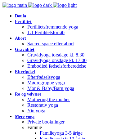
Doula
Fertilitet
Fertilitetsfremmende yoga
1:1 Fertilitetsforløb
Abort
Sacred space efter abort
Graviditet
Gravidyoga torsdage kl. 8.30
Gravidyoga onsdage kl. 17.00
Embodied fødselsforberedelse
Efterfødsel
Efterfødselsyoga
Mødregruppe yoga
Mor & Baby/Barn yoga
Ro og velvære
Mothering the mother
Restorativ yoga
Yin yoga
Mere yoga
Private bookninger
Familie
Familieyoga 3-5 årige
Familieyoga 6-10 årige