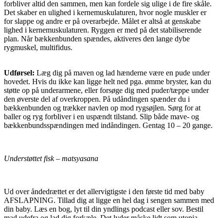
forbliver altid den sammen, men kan fordele sig ulige i de fire skåle.
Det skaber en ulighed i kernemuskulaturen, hvor nogle muskler er
for slappe og andre er på overarbejde. Målet er altså at genskabe
lighed i kernemuskulaturen. Ryggen er med på det stabiliserende
plan. Når bækkenbunden spændes, aktiveres den lange dybe
rygmuskel, multifidus.
Udførsel:
Læg dig på maven og lad hænderne være en pude under
hovedet. Hvis du ikke kan ligge helt ned pga. ømme bryster, kan du
støtte op på underarmene, eller forsøge dig med puder/tæppe under
den øverste del af overkroppen. På udåndingen spænder du i
bækkenbunden og trækker navlen op mod rygsøjlen. Sørg for at
baller og ryg forbliver i en uspændt tilstand. Slip både mave- og
bækkenbundsspændingen med indåndingen. Gentag 10 – 20 gange.
Understøttet fisk – matsyasana
Ud over åndedrættet er det allervigtigste i den første tid med baby
AFSLAPNING. Tillad dig at ligge en hel dag i sengen sammen med
din baby. Læs en bog, lyt til din yndlings podcast eller sov. Bestil
mad udefra og lad dig forkæle. Det lyder måske lidt som utopia,