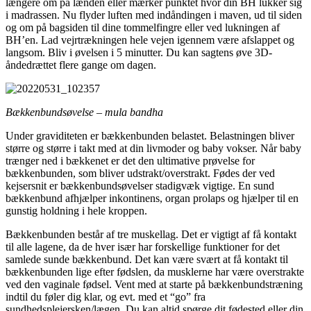
længere om på lænden eller mærker punktet hvor din BH lukker sig
i madrassen. Nu flyder luften med indåndingen i maven, ud til siden
og om på bagsiden til dine tommelfingre eller ved lukningen af
BH’en. Lad vejrtrækningen hele vejen igennem være afslappet og
langsom. Bliv i øvelsen i 5 minutter. Du kan sagtens øve 3D-
åndedrættet flere gange om dagen.
Bækkenbundsøvelse – mula bandha
Under graviditeten er bækkenbunden belastet. Belastningen bliver
større og større i takt med at din livmoder og baby vokser. Når baby
trænger ned i bækkenet er det den ultimative prøvelse for
bækkenbunden, som bliver udstrakt/overstrakt. Fødes der ved
kejsersnit er bækkenbundsøvelser stadigvæk vigtige. En sund
bækkenbund afhjælper inkontinens, organ prolaps og hjælper til en
gunstig holdning i hele kroppen.
Bækkenbunden består af tre muskellag. Det er vigtigt af få kontakt
til alle lagene, da de hver især har forskellige funktioner for det
samlede sunde bækkenbund. Det kan være svært at få kontakt til
bækkenbunden lige efter fødslen, da musklerne har være overstrakte
ved den vaginale fødsel. Vent med at starte på bækkenbundstræning
indtil du føler dig klar, og evt. med et “go” fra
sundhedsplejersken/lægen. Du kan altid spørge dit fødested eller din