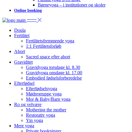
Børneyoga – i institutioner og skoler
Online booking
Doula
Fertilitet
Fertilitetsfremmende yoga
1:1 Fertilitetsforløb
Abort
Sacred space efter abort
Graviditet
Gravidyoga torsdage kl. 8.30
Gravidyoga onsdage kl. 17.00
Embodied fødselsforberedelse
Efterfødsel
Efterfødselsyoga
Mødregruppe yoga
Mor & Baby/Barn yoga
Ro og velvære
Mothering the mother
Restorativ yoga
Yin yoga
Mere yoga
Private bookninger