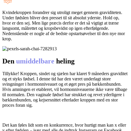
Kvindekroppen forandrer sig utroligt meget gennem graviditeten.
Under fødslen bliver den presset til sit absolut yderste. Hold op,
hvor er den sej. Men lige præcis derfor er det så vigtigt at træne
langsomt, målrettet og kropsbevidst op igen efterfølgende.
Nedenstående er nogle af de bedste opstartsøvelser til den nye mor
krop.
Den
umiddelbare
heling
Tillykke! Kroppen, sindet og sjælen har klaret 9 måneders graviditet
og et styks fødsel. I denne tid har den været underlagt store
svingninger i hormonniveauet og et øget pres på bækkenbunden.
Hvis amningen er etableret, vil hormonniveauerne ikke være tilbage
til normalen. Den vaginale fødsel har strukket og revet yderligere i
bækkenbunden, og kejsersnittet efterlader kroppen med en stor
proces foran sig.
Det kan føles lidt som en konkurrence, hvor hurtigt man kan x eller
y efter fødslen – især med alle de indtryk Instagram og Facebook