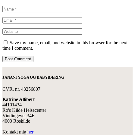
Save my name, email, and website in this browser for the next
time I comment.
Post Comment
JANANI YOGA OG BABYBÆRING
CVR. nr. 43256807
Katrine Allibert
44101434
Ro's Kilde Helsecenter
Vindingevej 34E
4000 Roskilde
Kontakt mig
her