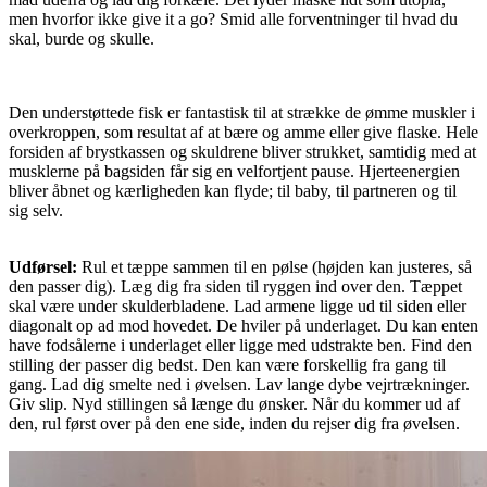
men hvorfor ikke give it a go? Smid alle forventninger til hvad du
skal, burde og skulle.
Den understøttede fisk er fantastisk til at strække de ømme muskler i
overkroppen, som resultat af at bære og amme eller give flaske. Hele
forsiden af brystkassen og skuldrene bliver strukket, samtidig med at
musklerne på bagsiden får sig en velfortjent pause. Hjerteenergien
bliver åbnet og kærligheden kan flyde; til baby, til partneren og til
sig selv.
Udførsel:
Rul et tæppe sammen til en pølse (højden kan justeres, så
den passer dig). Læg dig fra siden til ryggen ind over den. Tæppet
skal være under skulderbladene. Lad armene ligge ud til siden eller
diagonalt op ad mod hovedet. De hviler på underlaget. Du kan enten
have fodsålerne i underlaget eller ligge med udstrakte ben. Find den
stilling der passer dig bedst. Den kan være forskellig fra gang til
gang. Lad dig smelte ned i øvelsen. Lav lange dybe vejrtrækninger.
Giv slip. Nyd stillingen så længe du ønsker. Når du kommer ud af
den, rul først over på den ene side, inden du rejser dig fra øvelsen.