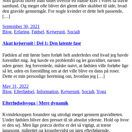
Som gravid bliver man stillet overfor en masse krav i vores så travle
samfund. Og meget ofte bliver det glemt eller skubbet til side, hvad
den gravide gennemgår. For nogle kvinder er dette helt passende,
[…]
September 30, 2021
Blog
,
Erfaring
,
Fødsel
,
Kejsersnit
,
Socialt
Akut kejsersnit | Del 1: Den latente fase
Fødslen af mit første barn forløb helt anderledes end hvad jeg havde
forestillet mig. Jeg havde en problemfri og let graviditet, næsten
uden gener. Jeg forventede, måske naivt, at fødslen ville forløbe lige
så let, uden en forestilling om at det ville blive en dans på roser.
Dette er min personlige beretning om, hvordan jeg […]
May 31, 2022
Blog
,
Efterfødsel
,
Information
,
Kejsersnit
,
Socialt
,
Yoga
Efterfødselsyoga | Mere dynamik
Kvindekroppen forandrer sig utroligt meget gennem graviditeten.
Under fødslen bliver den presset til sit absolut yderste. Hold op hvor
er den sej. Men lige præcis derfor er det så vigtigt, at træne
langsomt, målrettet og kropsbevidst op igen efterfølgende.