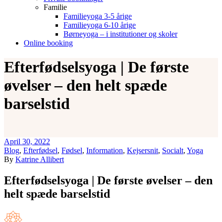
Familie
Familieyoga 3-5 årige
Familieyoga 6-10 årige
Børneyoga – i institutioner og skoler
Online booking
Efterfødselsyoga | De første
øvelser – den helt spæde
barselstid
April 30, 2022
Blog
,
Efterfødsel
,
Fødsel
,
Information
,
Kejsersnit
,
Socialt
,
Yoga
By
Katrine Allibert
Efterfødselsyoga | De første øvelser – den
helt spæde barselstid