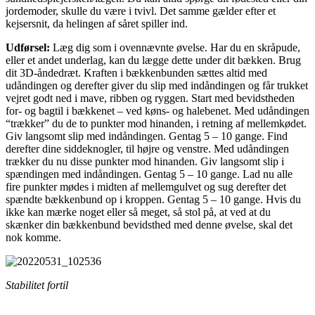
jordemoder, skulle du være i tvivl. Det samme gælder efter et
kejsersnit, da helingen af såret spiller ind.
Udførsel:
Læg dig som i ovennævnte øvelse. Har du en skråpude,
eller et andet underlag, kan du lægge dette under dit bækken. Brug
dit 3D-åndedræt. Kraften i bækkenbunden sættes altid med
udåndingen og derefter giver du slip med indåndingen og får trukket
vejret godt ned i mave, ribben og ryggen. Start med bevidstheden
for- og bagtil i bækkenet – ved køns- og halebenet. Med udåndingen
“trækker” du de to punkter mod hinanden, i retning af mellemkødet.
Giv langsomt slip med indåndingen. Gentag 5 – 10 gange. Find
derefter dine siddeknogler, til højre og venstre. Med udåndingen
trækker du nu disse punkter mod hinanden. Giv langsomt slip i
spændingen med indåndingen. Gentag 5 – 10 gange. Lad nu alle
fire punkter mødes i midten af mellemgulvet og sug derefter det
spændte bækkenbund op i kroppen. Gentag 5 – 10 gange. Hvis du
ikke kan mærke noget eller så meget, så stol på, at ved at du
skænker din bækkenbund bevidsthed med denne øvelse, skal det
nok komme.
Stabilitet fortil