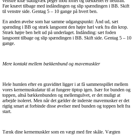
venstre knæ stadigvæk peger mod loftet og bækkenet er neutralt.
Før knæet tilbage med indåndingen og slip spændingen i BB. Skift
til venstre side. Gentag 5 – 10 gange på hvert ben.
En anden øvelse som har samme udgangspunkt: Ånd ud, sæt
spænding i BB og stræk langsomt den højre hæl væk fra din krop.
Stræk højre ben helt ud på underlaget. Indånding: sæt foden
langsomt tilbage og slip spændingen i BB. Skift side. Gentag 5 – 10
gange.
Mere kontakt mellem bækkenbund og mavemuskler
Hele humlen efter en graviditet ligger i at få sammenspillet mellem
vores kernemuskulatur til at fungere tiptop igen. Især for bunden og
toppen, altså bækkenbunden og mellemgulvet, er det muligt at
arbejde isoleret. Men når det gælder de inderste mavemusker er det
rigtig smart at forbinde disse øvelser med bunden og toppen helt fra
start.
Tænk dine kernemuskler som en vægt med fire skåle. Vægten