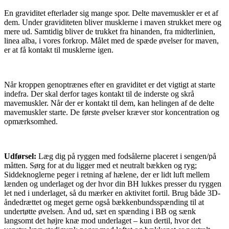
En graviditet efterlader sig mange spor. Delte mavemuskler er et af
dem. Under graviditeten bliver musklerne i maven strukket mere og
mere ud. Samtidig bliver de trukket fra hinanden, fra midterlinien,
linea alba, i vores forkrop. Målet med de spæde øvelser for maven,
er at få kontakt til musklerne igen.
Når kroppen genoptrænes efter en graviditet er det vigtigt at starte
indefra. Der skal derfor tages kontakt til de inderste og skrå
mavemuskler. Når der er kontakt til dem, kan helingen af de delte
mavemuskler starte. De første øvelser kræver stor koncentration og
opmærksomhed.
Udførsel:
Læg dig på ryggen med fodsålerne placeret i sengen/på
måtten. Sørg for at du ligger med et neutralt bækken og ryg;
Siddeknoglerne peger i retning af hælene, der er lidt luft mellem
lænden og underlaget og der hvor din BH lukkes presser du ryggen
let ned i underlaget, så du mærker en aktivitet fortil. Brug både 3D-
åndedrættet og meget gerne også bækkenbundsspænding til at
undertøtte øvelsen. Ånd ud, sæt en spænding i BB og sænk
langsomt det højre knæ mod underlaget – kun dertil, hvor det