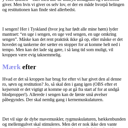
giver. Men hvis vi giver os selv lov, er der en måde hvorpå helingen
og restitutionen kan finde sted allerbedst.
I sengen! Her i Tyskland (hvor jeg har født alle mine børn) lyder
mantraet: “en uge i sengen, en uge ved sengen, en uge omkring
sengen”. Måske kan det rent praktisk ikke gå op, eller måske er det
hovedet og tankerne der sætter en stopper for at komme helt ned i
tempo. Men kan det lade sig gøre, i så lang tid som muligt, vil
kroppen være evig taknemmelig.
Mærk
efter
Hvad er det så kroppen har brug for efter vi har givet den al denne
ro, søvn og restitution? Jo, så skal den i gang igen (OBS efter et
kejsersnit er det vigtigt at komme op at gå fra start af for at undgå
blodpropper!). Allerede i sengen kan de første små øvelser
påbegyndes. Der skal nemlig gang i kernemuskulaturen.
Det vil sige de dybe mavemuskler, rygmuskulaturen, bækkenbunden
og mellemgulvet skal stimuleres. Men det er nok ikke den vante