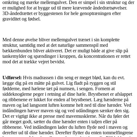
omkring og mærke mellemgulvet. Den er simpel i sin struktur og der
er mulighed for at bygge ud til mere krævende åndedrætsøvelser.
3D-åndedrættet er byggestenen for hele genoptræningen efter
graviditet og fødsel.
Med denne øvelse bliver mellemgulvet trænet i sin komplette
struktur, samtidig med at det naturlige sammenspil med
bækkenbunden bliver aktiveret. Det er muligt både at give slip på
tankemylder og spændinger i kroppen, da koncentrationen er rettet
mod det at trække vejret bevidst.
Udførsel:
Hvis madrassen i din seng er meget blød, kan du evt.
lægge dig på en måtte på gulvet. Lig fladt på ryggen og stil
fødderne, med hælene tæt på numsen, i sengen. Fornem at
siddeknoglerne peger i retning af dine hæle. Brystbenet er afslappet
og ribbenene er lukket for enden af brystbenet. Læg hænderne på
maven og lad langsomt luften komme helt ned til dine hænder. Ved
indåndingen hæver maven sig og ved udåndingen sænker den sig.
Det er vigtigt ikke at presse med mavemusklerne. Når du føler det
går meget godt, sætter du dine hænder enten i taljen eller på
ribbenene. Ved indåndingen lader du luften flyde ned i maven og
derefter ud til dine hænder. Derefter flytter du enten tommelfingrene