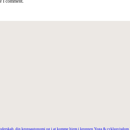
me I comment.
 moderskab, din kropsautonomi og i at komme hjem i kroppen
Yoga & cyklusvisdom