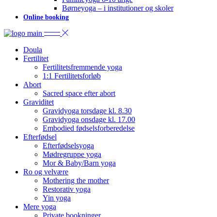
Børneyoga – i institutioner og skoler
Online booking
Doula
Fertilitet
Fertilitetsfremmende yoga
1:1 Fertilitetsforløb
Abort
Sacred space efter abort
Graviditet
Gravidyoga torsdage kl. 8.30
Gravidyoga onsdage kl. 17.00
Embodied fødselsforberedelse
Efterfødsel
Efterfødselsyoga
Mødregruppe yoga
Mor & Baby/Barn yoga
Ro og velvære
Mothering the mother
Restorativ yoga
Yin yoga
Mere yoga
Private bookninger