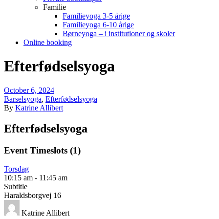
Familie
Familieyoga 3-5 årige
Familieyoga 6-10 årige
Børneyoga – i institutioner og skoler
Online booking
Efterfødselsyoga
October 6, 2024
Barselsyoga
,
Efterfødselsyoga
By
Katrine Allibert
Efterfødselsyoga
Event Timeslots (1)
Torsdag
10:15 am
-
11:45 am
Subtitle
Haraldsborgvej 16
Katrine Allibert