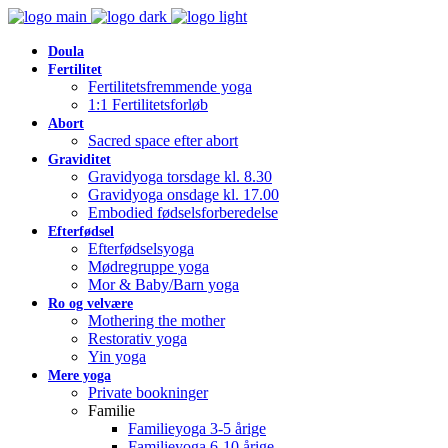
Doula
Fertilitet
Fertilitetsfremmende yoga
1:1 Fertilitetsforløb
Abort
Sacred space efter abort
Graviditet
Gravidyoga torsdage kl. 8.30
Gravidyoga onsdage kl. 17.00
Embodied fødselsforberedelse
Efterfødsel
Efterfødselsyoga
Mødregruppe yoga
Mor & Baby/Barn yoga
Ro og velvære
Mothering the mother
Restorativ yoga
Yin yoga
Mere yoga
Private bookninger
Familie
Familieyoga 3-5 årige
Familieyoga 6-10 årige