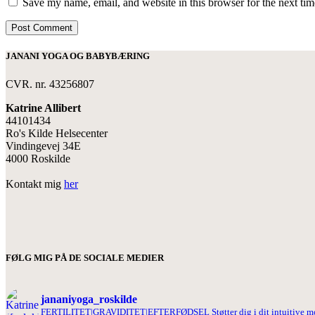
Save my name, email, and website in this browser for the next ti
Post Comment
JANANI YOGA OG BABYBÆRING
CVR. nr. 43256807
Katrine Allibert
44101434
Ro's Kilde Helsecenter
Vindingevej 34E
4000 Roskilde
Kontakt mig
her
FØLG MIG PÅ DE SOCIALE MEDIER
jananiyoga_roskilde
FERTILITET|GRAVIDITET|EFTERFØDSEL
Støtter dig i dit intuitive