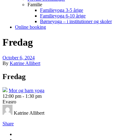
Familie
Familieyoga 3-5 årige
Familieyoga 6-10 årige
Børneyoga – i institutioner og skoler
Online booking
Fredag
October 6, 2024
By
Katrine Allibert
Fredag
Mor og barn yoga
12:00 pm
-
1:30 pm
Evasro
Katrine Allibert
Share