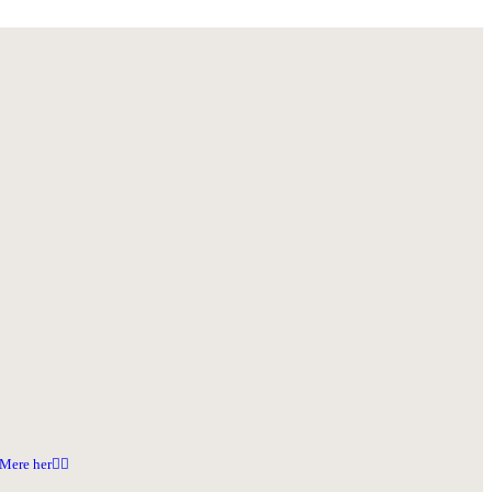
Mere her👇🏻