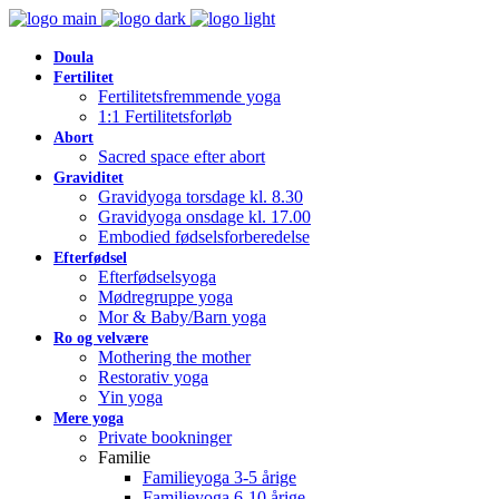
Doula
Fertilitet
Fertilitetsfremmende yoga
1:1 Fertilitetsforløb
Abort
Sacred space efter abort
Graviditet
Gravidyoga torsdage kl. 8.30
Gravidyoga onsdage kl. 17.00
Embodied fødselsforberedelse
Efterfødsel
Efterfødselsyoga
Mødregruppe yoga
Mor & Baby/Barn yoga
Ro og velvære
Mothering the mother
Restorativ yoga
Yin yoga
Mere yoga
Private bookninger
Familie
Familieyoga 3-5 årige
Familieyoga 6-10 årige