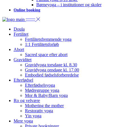
Børneyoga – i institutioner og skoler
Online booking
Doula
Fertilitet
Fertilitetsfremmende yoga
1:1 Fertilitetsforløb
Abort
Sacred space efter abort
Graviditet
Gravidyoga torsdage kl. 8.30
Gravidyoga onsdage kl. 17.00
Embodied fødselsforberedelse
Efterfødsel
Efterfødselsyoga
Mødregruppe yoga
Mor & Baby/Barn yoga
Ro og velvære
Mothering the mother
Restorativ yoga
Yin yoga
Mere yoga
Private bookninger